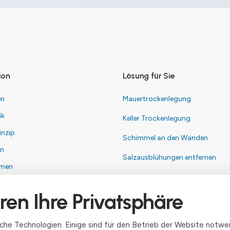
ion
Lösung für Sie
en
Mauertrockenlegung
ik
Keller Trockenlegung
inzip
Schimmel an den Wänden
en
Salzausblühungen entfernen
hmen
ren Ihre Privatsphäre
um
utz
he Technologien. Einige sind für den Betrieb der Website notwen