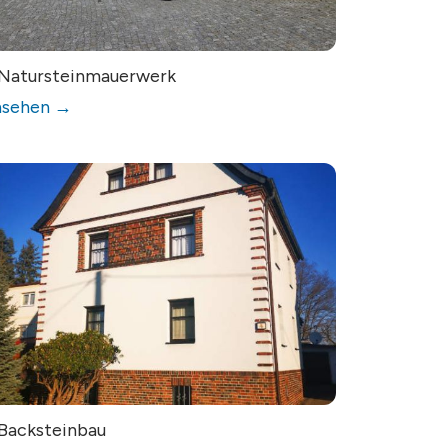
Natursteinmauerwerk
nsehen →
Backsteinbau