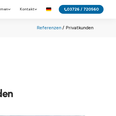
03726 / 720560
hmen
Kontakt
Referenzen
Privatkunden
den