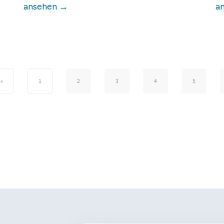
ansehen →
a
«
1
2
3
4
5