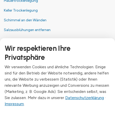
Mauertrockenlegung
Keller Trockenlegung
Schimmel an den Wänden
Salzausblühungen entfernen
Kontakt
Wir respektieren Ihre
Anschrift
Privatsphäre
Dresdner Straße 24, 09577 Niederwiesa
Wir verwenden Cookies und ähnliche Technologien. Einige
Telefon
sind für den Betrieb der Website notwendig, andere helfen
+49 (0)3726 - 720 560
uns, die Website zu verbessern (Statistik) oder Ihnen
E-Mail
relevante Werbung anzuzeigen und Conversions zu messen
info@drymat.de
(Marketing, z. B. Google Ads). Sie entscheiden selbst, was
Sie zulassen. Mehr dazu in unserer
Datenschutzerklärung
·
Öffnungszeiten
Impressum
.
Mo-Fr: 08:00 - 15:00 Uhr