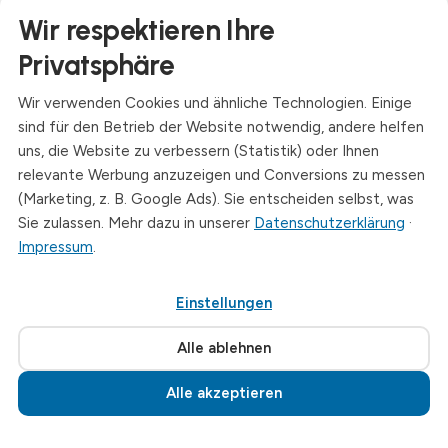
Kontakt
Wir respektieren Ihre
Anschrift
Privatsphäre
Dresdner Straße 24, 09577 Niederwiesa
Wir verwenden Cookies und ähnliche Technologien. Einige
Telefon
sind für den Betrieb der Website notwendig, andere helfen
+49 (0)3726 - 720 560
uns, die Website zu verbessern (Statistik) oder Ihnen
E-Mail
relevante Werbung anzuzeigen und Conversions zu messen
info@drymat.de
(Marketing, z. B. Google Ads). Sie entscheiden selbst, was
Sie zulassen. Mehr dazu in unserer
Datenschutzerklärung
·
Öffnungszeiten
Impressum
.
Mo-Fr: 08:00 - 15:00 Uhr
Einstellungen
© 2026 Drymat Systeme GmbH
.
Cookie-Einstellungen
Alle ablehnen
Alle akzeptieren
Jetzt anrufen · 03726 720560