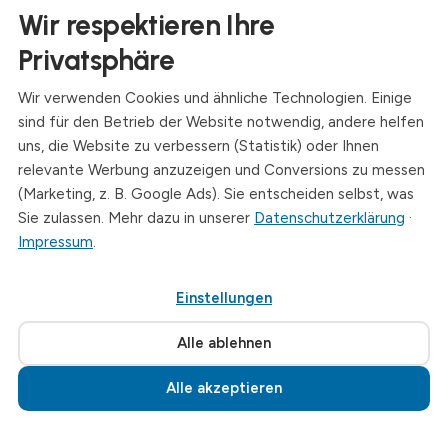
Kontakt
Wir respektieren Ihre
Anschrift
Privatsphäre
Dresdner Straße 24, 09577 Niederwiesa
Wir verwenden Cookies und ähnliche Technologien. Einige
Telefon
sind für den Betrieb der Website notwendig, andere helfen
+49 (0)3726 - 720 560
uns, die Website zu verbessern (Statistik) oder Ihnen
E-Mail
relevante Werbung anzuzeigen und Conversions zu messen
info@drymat.de
(Marketing, z. B. Google Ads). Sie entscheiden selbst, was
Sie zulassen. Mehr dazu in unserer
Datenschutzerklärung
·
Öffnungszeiten
Impressum
.
Mo-Fr: 08:00 - 15:00 Uhr
Einstellungen
© 2026 Drymat Systeme GmbH
.
Cookie-Einstellungen
Alle ablehnen
Alle akzeptieren
Jetzt anrufen · 03726 720560