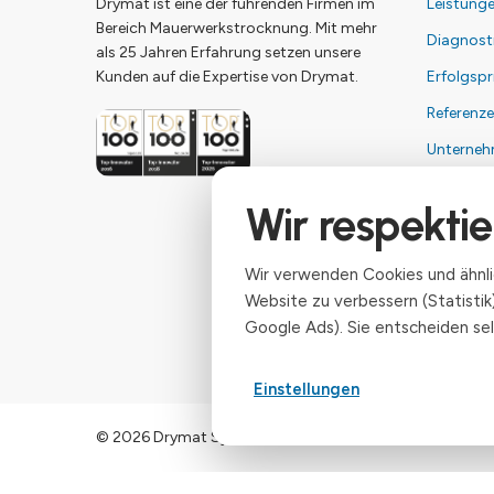
Drymat ist eine der führenden Firmen im
Leistung
Bereich Mauerwerkstrocknung. Mit mehr
Diagnost
als 25 Jahren Erfahrung setzen unsere
Kunden auf die Expertise von Drymat.
Erfolgspr
Referenz
Unterne
Kontakt
Wir respektie
Impress
Datensch
Wir verwenden Cookies und ähnlic
Website zu verbessern (Statisti
Google Ads). Sie entscheiden sel
Einstellungen
© 2026 Drymat Systeme GmbH
.
Cookie-Einstellungen