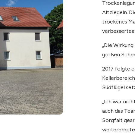
Trockenlegun
Altziegeln. D
trockenes Ma
verbessertes
„Die Wirkung 
großen Schmu
2017 folgte 
Kellerbereic
Südflügel set
„Ich war nich
auch das Team
Sorgfalt gea
weiterempfeh