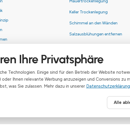
en
Mauertrockenlegung
ik
Keller Trockenlegung
inzip
Schimmel an den Wänden
en
Salzausblühungen entfernen
hmen
ren Ihre Privatsphäre
um
utz
he Technologien. Einige sind für den Betrieb der Website notwen
k) oder Ihnen relevante Werbung anzuzeigen und Conversions zu me
bst, was Sie zulassen. Mehr dazu in unserer
Datenschutzerklärung
Alle ab