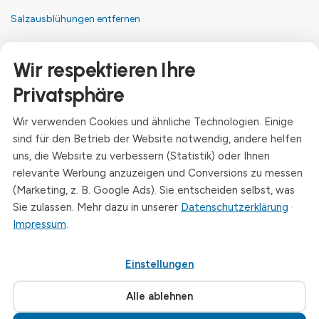
Salzausblühungen entfernen
Kontakt
Wir respektieren Ihre
Anschrift
Privatsphäre
Dresdner Straße 24, 09577 Niederwiesa
Wir verwenden Cookies und ähnliche Technologien. Einige
Telefon
sind für den Betrieb der Website notwendig, andere helfen
+49 (0)3726 - 720 560
uns, die Website zu verbessern (Statistik) oder Ihnen
E-Mail
relevante Werbung anzuzeigen und Conversions zu messen
info@drymat.de
(Marketing, z. B. Google Ads). Sie entscheiden selbst, was
Sie zulassen. Mehr dazu in unserer
Datenschutzerklärung
·
Öffnungszeiten
Impressum
.
Mo-Fr: 08:00 - 15:00 Uhr
Einstellungen
© 2026 Drymat Systeme GmbH
.
Cookie-Einstellungen
Alle ablehnen