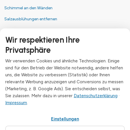
Schimmel an den Wänden
Salzausblühungen entfernen
Kontakt
Wir respektieren Ihre
Anschrift
Privatsphäre
Dresdner Straße 24, 09577 Niederwiesa
Wir verwenden Cookies und ähnliche Technologien. Einige
Telefon
sind für den Betrieb der Website notwendig, andere helfen
+49 (0)3726 - 720 560
uns, die Website zu verbessern (Statistik) oder Ihnen
E-Mail
relevante Werbung anzuzeigen und Conversions zu messen
info@drymat.de
(Marketing, z. B. Google Ads). Sie entscheiden selbst, was
Sie zulassen. Mehr dazu in unserer
Datenschutzerklärung
·
Öffnungszeiten
Impressum
.
Mo-Fr: 08:00 - 15:00 Uhr
Einstellungen