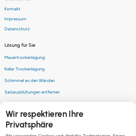
Kontakt
Impressum
Datenschutz
Lösung für Sie
Mauertrockenlegung
Keller Trockenlegung
Schimmel an den Wänden
Salzausblühungen entfernen
Kontakt
Wir respektieren Ihre
Anschrift
Privatsphäre
Dresdner Straße 24, 09577 Niederwiesa