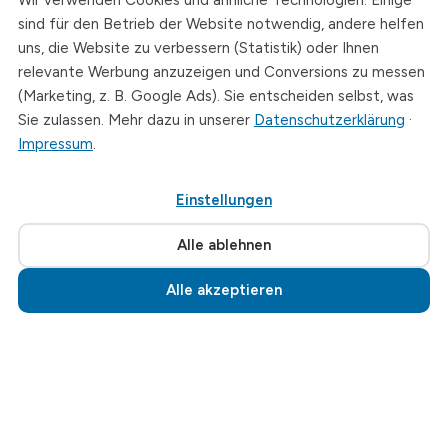
Wir verwenden Cookies und ähnliche Technologien. Einige
Telefon
sind für den Betrieb der Website notwendig, andere helfen
+49 (0)3726 - 720 560
uns, die Website zu verbessern (Statistik) oder Ihnen
E-Mail
relevante Werbung anzuzeigen und Conversions zu messen
info@drymat.de
(Marketing, z. B. Google Ads). Sie entscheiden selbst, was
Sie zulassen. Mehr dazu in unserer
Datenschutzerklärung
·
Öffnungszeiten
Impressum
.
Mo-Fr: 08:00 - 15:00 Uhr
Einstellungen
© 2026 Drymat Systeme GmbH
.
Cookie-Einstellungen
Alle ablehnen
Alle akzeptieren
Jetzt anrufen · 03726 720560