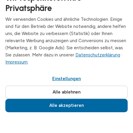
Anschrift
Privatsphäre
Dresdner Straße 24, 09577 Niederwiesa
Wir verwenden Cookies und ähnliche Technologien. Einige
Telefon
sind für den Betrieb der Website notwendig, andere helfen
+49 (0)3726 - 720 560
uns, die Website zu verbessern (Statistik) oder Ihnen
E-Mail
relevante Werbung anzuzeigen und Conversions zu messen
info@drymat.de
(Marketing, z. B. Google Ads). Sie entscheiden selbst, was
Sie zulassen. Mehr dazu in unserer
Datenschutzerklärung
·
Öffnungszeiten
Impressum
.
Mo-Fr: 08:00 - 15:00 Uhr
Einstellungen
© 2026 Drymat Systeme GmbH
.
Cookie-Einstellungen
Alle ablehnen
Alle akzeptieren
Jetzt anrufen · 03726 720560