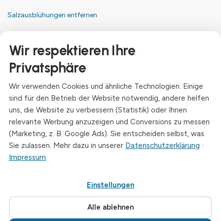
Salzausblühungen entfernen
Kontakt
Wir respektieren Ihre
Anschrift
Privatsphäre
Dresdner Straße 24, 09577 Niederwiesa
Wir verwenden Cookies und ähnliche Technologien. Einige
Telefon
sind für den Betrieb der Website notwendig, andere helfen
+49 (0)3726 - 720 560
uns, die Website zu verbessern (Statistik) oder Ihnen
E-Mail
relevante Werbung anzuzeigen und Conversions zu messen
info@drymat.de
(Marketing, z. B. Google Ads). Sie entscheiden selbst, was
Sie zulassen. Mehr dazu in unserer
Datenschutzerklärung
·
Öffnungszeiten
Impressum
.
Mo-Fr: 08:00 - 15:00 Uhr
Einstellungen
© 2026 Drymat Systeme GmbH
.
Cookie-Einstellungen
Alle ablehnen