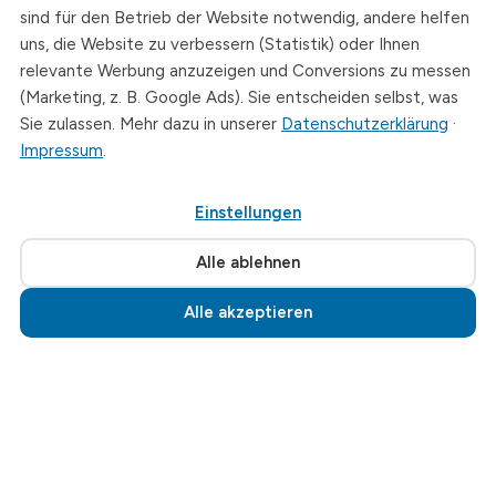
Telefon
sind für den Betrieb der Website notwendig, andere helfen
+49 (0)3726 - 720 560
uns, die Website zu verbessern (Statistik) oder Ihnen
E-Mail
relevante Werbung anzuzeigen und Conversions zu messen
info@drymat.de
(Marketing, z. B. Google Ads). Sie entscheiden selbst, was
Sie zulassen. Mehr dazu in unserer
Datenschutzerklärung
·
Öffnungszeiten
Impressum
.
Mo-Fr: 08:00 - 15:00 Uhr
Einstellungen
© 2026 Drymat Systeme GmbH
.
Cookie-Einstellungen
Alle ablehnen
Alle akzeptieren
Jetzt anrufen · 03726 720560