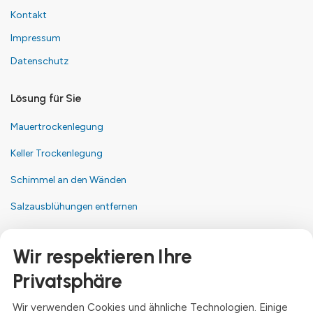
Kontakt
Impressum
Datenschutz
Lösung für Sie
Mauertrockenlegung
Keller Trockenlegung
Schimmel an den Wänden
Salzausblühungen entfernen
Kontakt
Wir respektieren Ihre
Anschrift
Privatsphäre
Dresdner Straße 24, 09577 Niederwiesa
Wir verwenden Cookies und ähnliche Technologien. Einige