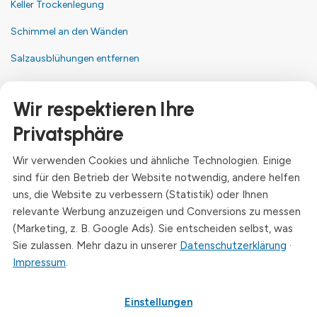
Keller Trockenlegung
Schimmel an den Wänden
Salzausblühungen entfernen
Kontakt
Wir respektieren Ihre
Anschrift
Privatsphäre
Dresdner Straße 24, 09577 Niederwiesa
Wir verwenden Cookies und ähnliche Technologien. Einige
Telefon
sind für den Betrieb der Website notwendig, andere helfen
+49 (0)3726 - 720 560
uns, die Website zu verbessern (Statistik) oder Ihnen
E-Mail
relevante Werbung anzuzeigen und Conversions zu messen
info@drymat.de
(Marketing, z. B. Google Ads). Sie entscheiden selbst, was
Sie zulassen. Mehr dazu in unserer
Datenschutzerklärung
·
Öffnungszeiten
Impressum
.
Mo-Fr: 08:00 - 15:00 Uhr
Einstellungen